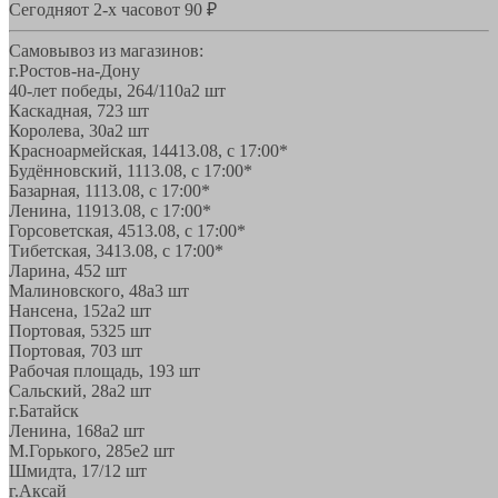
Сегодня
от 2-х часов
от 90 ₽
Самовывоз из магазинов:
г.Ростов-на-Дону
40-лет победы, 264/110а
2 шт
Каскадная, 72
3 шт
Королева, 30а
2 шт
Красноармейская, 144
13.08, с 17:00*
Будённовский, 11
13.08, с 17:00*
Базарная, 11
13.08, с 17:00*
Ленина, 119
13.08, с 17:00*
Горсоветская, 45
13.08, с 17:00*
Тибетская, 34
13.08, с 17:00*
Ларина, 45
2 шт
Малиновского, 48а
3 шт
Нансена, 152а
2 шт
Портовая, 532
5 шт
Портовая, 70
3 шт
Рабочая площадь, 19
3 шт
Сальский, 28a
2 шт
г.Батайск
Ленина, 168а
2 шт
М.Горького, 285е
2 шт
Шмидта, 17/1
2 шт
г.Аксай