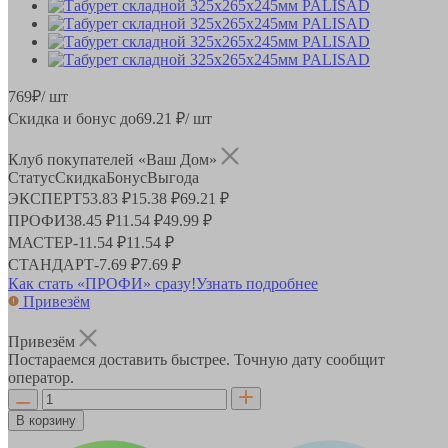
769
₽
/ шт
Скидка и бонус до
69.21
₽/ шт
Клуб покупателей «Ваш Дом»
Статус
Скидка
Бонус
Выгода
ЭКСПЕРТ
53.83 ₽
15.38 ₽
69.21 ₽
ПРОФИ
38.45 ₽
11.54 ₽
49.99 ₽
МАСТЕР
-
11.54 ₽
11.54 ₽
СТАНДАРТ
-
7.69 ₽
7.69 ₽
Как стать «ПРОФИ» сразу!
Узнать подробнее
Привезём
Привезём
Постараемся доставить быстрее. Точную дату сообщит
оператор.
В корзину