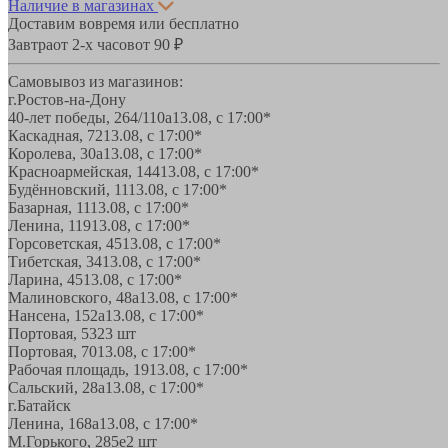
Наличие в магазинах
Доставим вовремя или бесплатно
Завтра
от 2-х часов
от 90 ₽
Самовывоз из магазинов:
г.Ростов-на-Дону
40-лет победы, 264/110а
13.08, с 17:00*
Каскадная, 72
13.08, с 17:00*
Королева, 30а
13.08, с 17:00*
Красноармейская, 144
13.08, с 17:00*
Будённовский, 11
13.08, с 17:00*
Базарная, 11
13.08, с 17:00*
Ленина, 119
13.08, с 17:00*
Горсоветская, 45
13.08, с 17:00*
Тибетская, 34
13.08, с 17:00*
Ларина, 45
13.08, с 17:00*
Малиновского, 48а
13.08, с 17:00*
Нансена, 152а
13.08, с 17:00*
Портовая, 532
3 шт
Портовая, 70
13.08, с 17:00*
Рабочая площадь, 19
13.08, с 17:00*
Сальский, 28a
13.08, с 17:00*
г.Батайск
Ленина, 168а
13.08, с 17:00*
М.Горького, 285е
2 шт