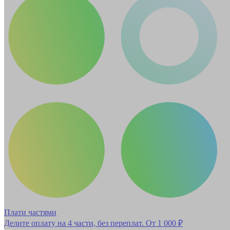
Плати частями
Делите оплату на 4 части, без переплат.
От 1 000 ₽