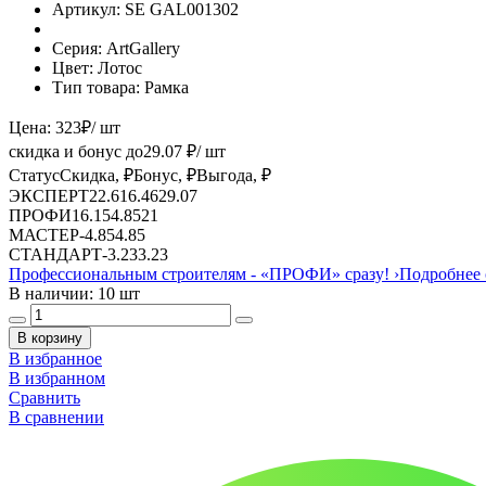
Артикул:
SE GAL001302
Серия:
ArtGallery
Цвет:
Лотос
Тип товара:
Рамка
Цена:
323
₽
/ шт
скидка и бонус до
29.07
₽/ шт
Статус
Скидка, ₽
Бонус, ₽
Выгода, ₽
ЭКСПЕРТ
22.61
6.46
29.07
ПРОФИ
16.15
4.85
21
МАСТЕР
-
4.85
4.85
СТАНДАРТ
-
3.23
3.23
Профессиональным строителям -
«ПРОФИ»
сразу!
›
Подробнее 
В наличии: 10 шт
В корзину
В избранное
В избранном
Сравнить
В сравнении