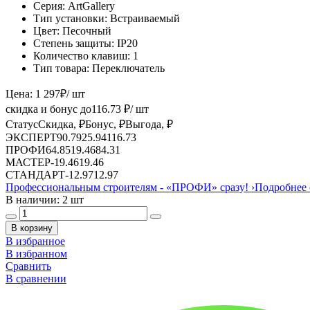
Серия:
ArtGallery
Тип установки:
Встраиваемый
Цвет:
Песочный
Степень защиты:
IP20
Количество клавиш:
1
Тип товара:
Переключатель
Цена:
1 297
₽
/ шт
скидка и бонус до
116.73
₽/ шт
Статус
Скидка, ₽
Бонус, ₽
Выгода, ₽
ЭКСПЕРТ
90.79
25.94
116.73
ПРОФИ
64.85
19.46
84.31
МАСТЕР
-
19.46
19.46
СТАНДАРТ
-
12.97
12.97
Профессиональным строителям -
«ПРОФИ»
сразу!
›
Подробнее 
В наличии: 2 шт
В корзину
В избранное
В избранном
Сравнить
В сравнении