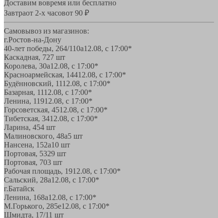
Доставим вовремя или бесплатно
Завтра
от 2-х часов
от 90 ₽
Самовывоз из магазинов:
г.Ростов-на-Дону
40-лет победы, 264/110а
12.08, с 17:00*
Каскадная, 72
7 шт
Королева, 30а
12.08, с 17:00*
Красноармейская, 144
12.08, с 17:00*
Будённовский, 11
12.08, с 17:00*
Базарная, 11
12.08, с 17:00*
Ленина, 119
12.08, с 17:00*
Горсоветская, 45
12.08, с 17:00*
Тибетская, 34
12.08, с 17:00*
Ларина, 45
4 шт
Малиновского, 48а
5 шт
Нансена, 152а
10 шт
Портовая, 532
9 шт
Портовая, 70
3 шт
Рабочая площадь, 19
12.08, с 17:00*
Сальский, 28a
12.08, с 17:00*
г.Батайск
Ленина, 168а
12.08, с 17:00*
М.Горького, 285е
12.08, с 17:00*
Шмидта, 17/1
1 шт