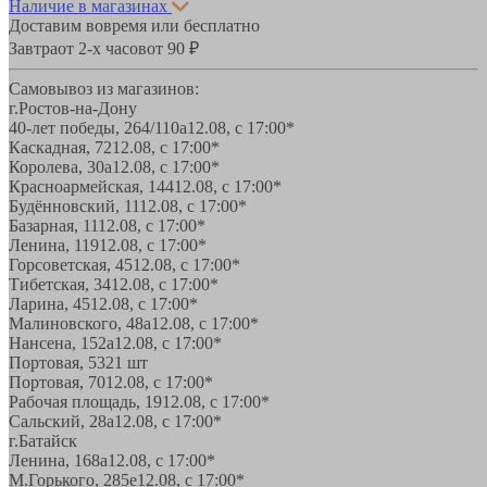
Наличие в магазинах
Доставим вовремя или бесплатно
Завтра
от 2-х часов
от 90 ₽
Самовывоз из магазинов:
г.Ростов-на-Дону
40-лет победы, 264/110а
12.08, с 17:00*
Каскадная, 72
12.08, с 17:00*
Королева, 30а
12.08, с 17:00*
Красноармейская, 144
12.08, с 17:00*
Будённовский, 11
12.08, с 17:00*
Базарная, 11
12.08, с 17:00*
Ленина, 119
12.08, с 17:00*
Горсоветская, 45
12.08, с 17:00*
Тибетская, 34
12.08, с 17:00*
Ларина, 45
12.08, с 17:00*
Малиновского, 48а
12.08, с 17:00*
Нансена, 152а
12.08, с 17:00*
Портовая, 532
1 шт
Портовая, 70
12.08, с 17:00*
Рабочая площадь, 19
12.08, с 17:00*
Сальский, 28a
12.08, с 17:00*
г.Батайск
Ленина, 168а
12.08, с 17:00*
М.Горького, 285е
12.08, с 17:00*