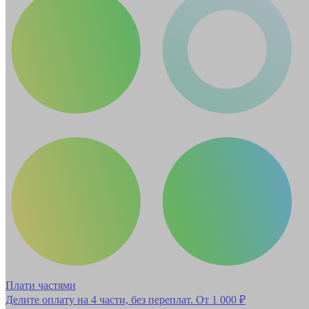
Плати частями
Делите оплату на 4 части, без переплат.
От 1 000 ₽