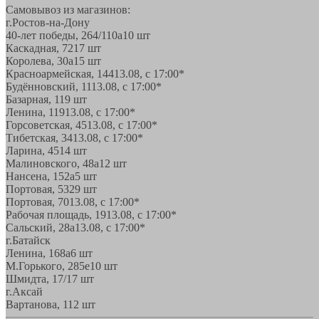
Самовывоз из магазинов:
г.Ростов-на-Дону
40-лет победы, 264/110а
10 шт
Каскадная, 72
17 шт
Королева, 30а
15 шт
Красноармейская, 144
13.08, с 17:00*
Будённовский, 11
13.08, с 17:00*
Базарная, 11
9 шт
Ленина, 119
13.08, с 17:00*
Горсоветская, 45
13.08, с 17:00*
Тибетская, 34
13.08, с 17:00*
Ларина, 45
14 шт
Малиновского, 48а
12 шт
Нансена, 152а
5 шт
Портовая, 532
9 шт
Портовая, 70
13.08, с 17:00*
Рабочая площадь, 19
13.08, с 17:00*
Сальский, 28a
13.08, с 17:00*
г.Батайск
Ленина, 168а
6 шт
М.Горького, 285е
10 шт
Шмидта, 17/1
7 шт
г.Аксай
Вартанова, 11
2 шт