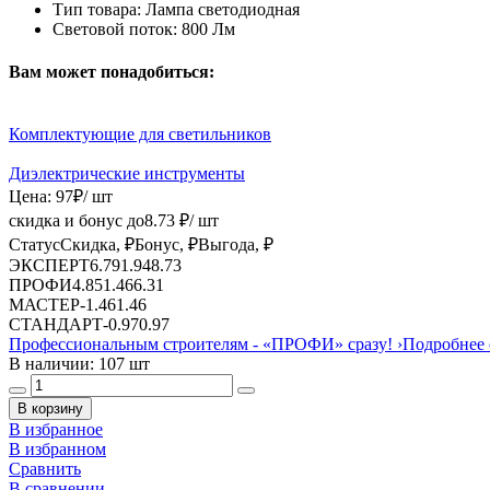
Тип товара:
Лампа светодиодная
Световой поток:
800 Лм
Вам может понадобиться:
Комплектующие для светильников
Диэлектрические инструменты
Цена:
97
₽
/ шт
скидка и бонус до
8.73
₽/ шт
Статус
Скидка, ₽
Бонус, ₽
Выгода, ₽
ЭКСПЕРТ
6.79
1.94
8.73
ПРОФИ
4.85
1.46
6.31
МАСТЕР
-
1.46
1.46
СТАНДАРТ
-
0.97
0.97
Профессиональным строителям -
«ПРОФИ»
сразу!
›
Подробнее 
В наличии: 107 шт
В корзину
В избранное
В избранном
Сравнить
В сравнении