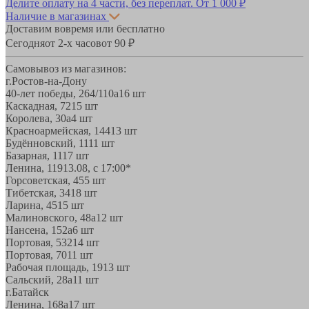
Делите оплату на 4 части, без переплат.
От 1 000 ₽
Наличие в магазинах
Доставим вовремя или бесплатно
Сегодня
от 2-х часов
от 90 ₽
Самовывоз из магазинов:
г.Ростов-на-Дону
40-лет победы, 264/110а
16 шт
Каскадная, 72
15 шт
Королева, 30а
4 шт
Красноармейская, 144
13 шт
Будённовский, 11
11 шт
Базарная, 11
17 шт
Ленина, 119
13.08, с 17:00*
Горсоветская, 45
5 шт
Тибетская, 34
18 шт
Ларина, 45
15 шт
Малиновского, 48а
12 шт
Нансена, 152а
6 шт
Портовая, 532
14 шт
Портовая, 70
11 шт
Рабочая площадь, 19
13 шт
Сальский, 28a
11 шт
г.Батайск
Ленина, 168а
17 шт