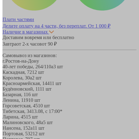
Плати частями
Делите оплату на 4 части, без переплат.
От 1 000 ₽
Наличие в магазинах
Доставим вовремя или бесплатно
Завтра
от 2-х часов
от 90 ₽
Самовывоз из магазинов:
г.Ростов-на-Дону
40-лет победы, 264/110а
3 шт
Каскадная, 72
12 шт
Королева, 30а
2 шт
Красноармейская, 144
11 шт
Будённовский, 11
11 шт
Базарная, 11
6 шт
Ленина, 119
10 шт
Горсоветская, 45
10 шт
Тибетская, 34
13.08, с 17:00*
Ларина, 45
15 шт
Малиновского, 48а
5 шт
Нансена, 152а
11 шт
Портовая, 532
12 шт