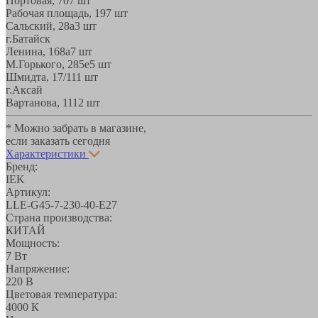
Портовая, 70
7 шт
Рабочая площадь, 19
7 шт
Сальский, 28a
3 шт
г.Батайск
Ленина, 168а
7 шт
М.Горького, 285е
5 шт
Шмидта, 17/1
11 шт
г.Аксай
Вартанова, 11
12 шт
* Можно забрать в магазине,
если заказать сегодня
Характеристики
Бренд:
IEK
Артикул:
LLE-G45-7-230-40-E27
Страна производства:
КИТАЙ
Мощность:
7 Вт
Напряжение:
220 В
Цветовая температура:
4000 К