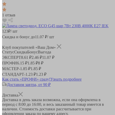
1 отзыв
123
₽
/ шт
Скидка и бонус до
11.07
₽/ шт
Клуб покупателей «Ваш Дом»
Статус
Скидка
Бонус
Выгода
ЭКСПЕРТ
8.61 ₽
2.46 ₽
11.07 ₽
ПРОФИ
6.15 ₽
1.85 ₽
8 ₽
МАСТЕР
-
1.85 ₽
1.85 ₽
СТАНДАРТ
-
1.23 ₽
1.23 ₽
Как стать «ПРОФИ» сразу!
Узнать подробнее
Доставим завтра, от 90 ₽
Доставка
Доставка в день заказа возможна, если она оформлена в
период
с 8:00 до 16:00
, и весь заказанный товар имеется в
наличии. Стоимость доставки рассчитывается при
оформлении заказа по вашему адресу.