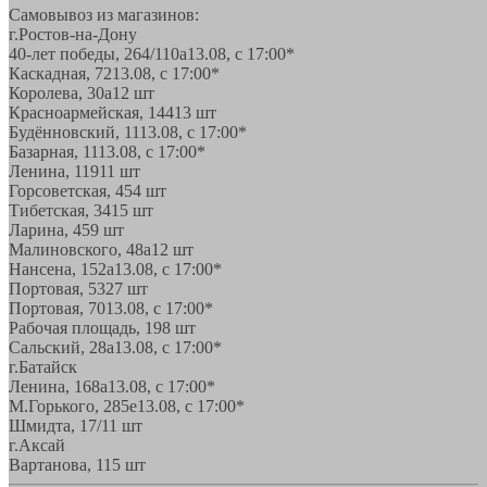
Самовывоз из магазинов:
г.Ростов-на-Дону
40-лет победы, 264/110а
13.08, с 17:00*
Каскадная, 72
13.08, с 17:00*
Королева, 30а
12 шт
Красноармейская, 144
13 шт
Будённовский, 11
13.08, с 17:00*
Базарная, 11
13.08, с 17:00*
Ленина, 119
11 шт
Горсоветская, 45
4 шт
Тибетская, 34
15 шт
Ларина, 45
9 шт
Малиновского, 48а
12 шт
Нансена, 152а
13.08, с 17:00*
Портовая, 532
7 шт
Портовая, 70
13.08, с 17:00*
Рабочая площадь, 19
8 шт
Сальский, 28a
13.08, с 17:00*
г.Батайск
Ленина, 168а
13.08, с 17:00*
М.Горького, 285е
13.08, с 17:00*
Шмидта, 17/1
1 шт
г.Аксай
Вартанова, 11
5 шт