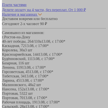
Плати частями
Делите оплату на 4 части, без переплат.
От 1 000 ₽
Наличие в магазинах
Доставим вовремя или бесплатно
Сегодня
от 2-х часов
от 90 ₽
Самовывоз из магазинов:
г.Ростов-на-Дону
40-лет победы, 264/110а
13.08, с 17:00*
Каскадная, 72
13.08, с 17:00*
Королева, 30а
3 шт
Красноармейская, 144
13.08, с 17:00*
Будённовский, 11
13.08, с 17:00*
Базарная, 11
6 шт
Ленина, 119
13.08, с 17:00*
Горсоветская, 45
13.08, с 17:00*
Тибетская, 34
13.08, с 17:00*
Ларина, 45
13.08, с 17:00*
Малиновского, 48а
2 шт
Нансена, 152а
13.08, с 17:00*
Портовая, 532
2 шт
Портовая, 70
13.08, с 17:00*
Рабочая площадь, 19
13.08, с 17:00*
Сальский, 28a
13.08, с 17:00*