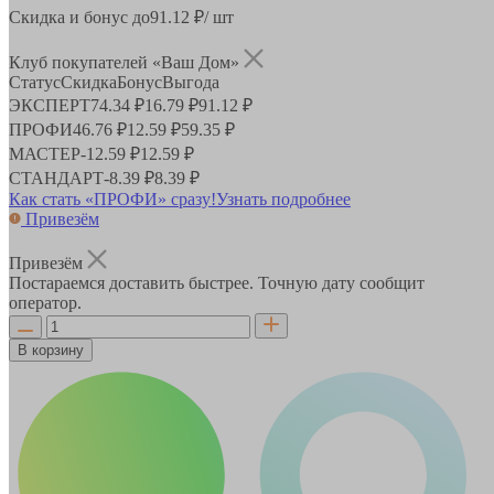
Скидка и бонус до
91.12
₽/ шт
Клуб покупателей «Ваш Дом»
Статус
Скидка
Бонус
Выгода
ЭКСПЕРТ
74.34 ₽
16.79 ₽
91.12 ₽
ПРОФИ
46.76 ₽
12.59 ₽
59.35 ₽
МАСТЕР
-
12.59 ₽
12.59 ₽
СТАНДАРТ
-
8.39 ₽
8.39 ₽
Как стать «ПРОФИ» сразу!
Узнать подробнее
Привезём
Привезём
Постараемся доставить быстрее. Точную дату сообщит
оператор.
В корзину