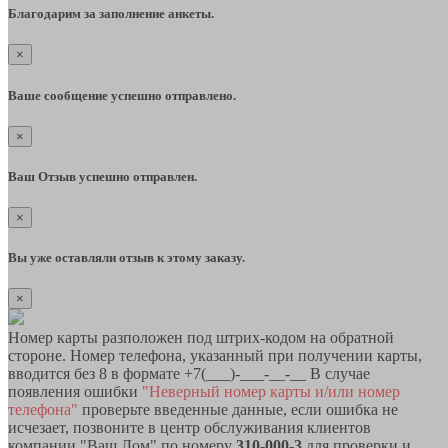
Благодарим за заполнение анкеты.
×
Ваше сообщение успешно отправлено.
×
Ваш Отзыв успешно отправлен.
×
Вы уже оставляли отзыв к этому заказу.
×
Номер карты разположен под штрих-кодом на обратной
стороне. Номер телефона, указанный при получении карты,
вводится без 8 в формате +7(___)-___-__-__ В случае
появления ошибки
"Неверный номер карты и/или номер
телефона"
проверьте введенные данные, если ошибка не
исчезает, позвоните в центр обслуживания клиентов
компании "Ваш Дом" по номеру
310-000-3
для проверки и