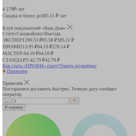
4 279
₽
/ шт
Скидка и бонус до
385.11
₽/ шт
Клуб покупателей «Ваш Дом»
Статус
Скидка
Бонус
Выгода
ЭКСПЕРТ
299.53 ₽
85.58 ₽
385.11 ₽
ПРОФИ
213.95 ₽
64.19 ₽
278.14 ₽
МАСТЕР
-
64.19 ₽
64.19 ₽
СТАНДАРТ
-
42.79 ₽
42.79 ₽
Как стать «ПРОФИ» сразу!
Узнать подробнее
Привезём
Привезём
Постараемся доставить быстрее. Точную дату сообщит
оператор.
В корзину