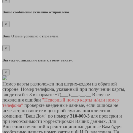
Ваше сообщение успешно отправлено.
×
Ваш Отзыв успешно отправлен.
×
Вы уже оставляли отзыв к этому заказу.
×
Номер карты разположен под штрих-кодом на обратной
стороне. Номер телефона, указанный при получении карты,
вводится без 8 в формате +7(___)-___-__-__ В случае
появления ошибки
"Неверный номер карты и/или номер
телефона"
проверьте введенные данные, если ошибка не
исчезает, позвоните в центр обслуживания клиентов
компании "Ваш Дом" по номеру
310-000-3
для проверки и
при необходимости корректировки Ваших данных. Для
Внесения изменений в реистрационные данные Вам будет
необходимо назвать номер карты и Ф.И.О. владельца. На