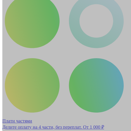
Плати частями
Делите оплату на 4 части, без переплат.
От 1 000 ₽