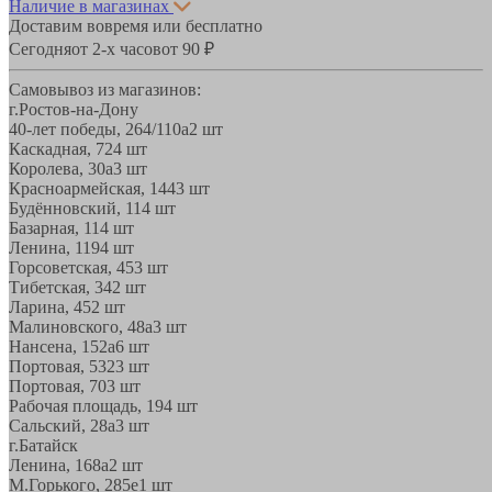
Наличие в магазинах
Доставим вовремя или бесплатно
Сегодня
от 2-х часов
от 90 ₽
Самовывоз из магазинов:
г.Ростов-на-Дону
40-лет победы, 264/110а
2 шт
Каскадная, 72
4 шт
Королева, 30а
3 шт
Красноармейская, 144
3 шт
Будённовский, 11
4 шт
Базарная, 11
4 шт
Ленина, 119
4 шт
Горсоветская, 45
3 шт
Тибетская, 34
2 шт
Ларина, 45
2 шт
Малиновского, 48а
3 шт
Нансена, 152а
6 шт
Портовая, 532
3 шт
Портовая, 70
3 шт
Рабочая площадь, 19
4 шт
Сальский, 28a
3 шт
г.Батайск
Ленина, 168а
2 шт
М.Горького, 285е
1 шт