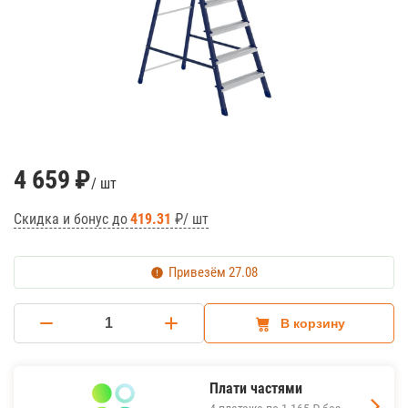
4 659
₽
/ шт
Скидка и бонус до
419.31
₽/ шт
Привезём
27.08
В корзину
Плати частями