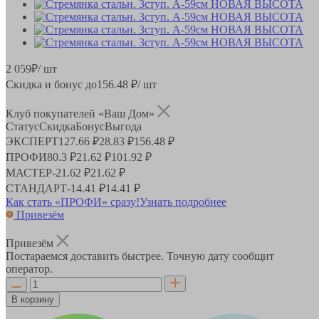
2 059
₽
/ шт
Скидка и бонус до
156.48
₽/ шт
Клуб покупателей «Ваш Дом»
Статус
Скидка
Бонус
Выгода
ЭКСПЕРТ
127.66 ₽
28.83 ₽
156.48 ₽
ПРОФИ
80.3 ₽
21.62 ₽
101.92 ₽
МАСТЕР
-
21.62 ₽
21.62 ₽
СТАНДАРТ
-
14.41 ₽
14.41 ₽
Как стать «ПРОФИ» сразу!
Узнать подробнее
Привезём
Привезём
Постараемся доставить быстрее. Точную дату сообщит
оператор.
В корзину