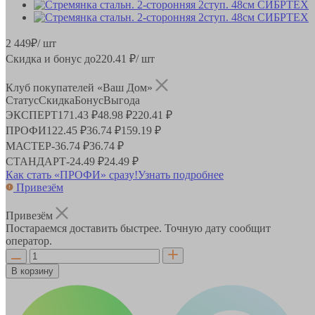
2 449
₽
/ шт
Скидка и бонус до
220.41
₽/ шт
Клуб покупателей «Ваш Дом»
Статус
Скидка
Бонус
Выгода
ЭКСПЕРТ
171.43 ₽
48.98 ₽
220.41 ₽
ПРОФИ
122.45 ₽
36.74 ₽
159.19 ₽
МАСТЕР
-
36.74 ₽
36.74 ₽
СТАНДАРТ
-
24.49 ₽
24.49 ₽
Как стать «ПРОФИ» сразу!
Узнать подробнее
Привезём
Привезём
Постараемся доставить быстрее. Точную дату сообщит
оператор.
В корзину