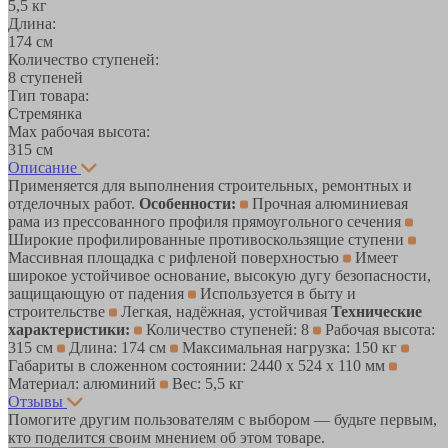
5,5 кг
Длина:
174 см
Количество ступеней:
8 ступеней
Тип товара:
Стремянка
Max рабочая высота:
315 см
Описание
Применяется для выполнения строительных, ремонтных и
отделочных работ.
Особенности:
Прочная алюминиевая
рама из прессованного профиля прямоугольного сечения
Широкие профилированные противоскользящие ступени
Массивная площадка с рифленой поверхностью
Имеет
широкое устойчивое основание, высокую дугу безопасности,
защищающую от падения
Используется в быту и
строительстве
Легкая, надёжная, устойчивая
Технические
характеристики:
Количество ступеней: 8
Рабочая высота:
315 cм
Длина: 174 cм
Максимальная нагрузка: 150 кг
Габариты в сложенном состоянии: 2440 х 524 х 110 мм
Материал: алюминий
Вес: 5,5 кг
Отзывы
Помогите другим пользователям с выбором — будьте первым,
кто поделится своим мнением об этом товаре.