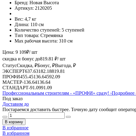
Бренд:
Новая Высота
Артикул:
2120205
Вес:
4,7 кг
Длина:
110 см
Количество ступеней:
5 ступеней
Тип товара:
Стремянка
Max рабочая высота:
310 см
Цена:
9 109
₽
/ шт
скидка и бонус до
819.81
₽/ шт
Статус
Скидка, ₽
Бонус, ₽
Выгода, ₽
ЭКСПЕРТ
637.63
182.18
819.81
ПРОФИ
455.45
136.64
592.09
МАСТЕР
-
136.64
136.64
СТАНДАРТ
-
91.09
91.09
Профессиональным строителям -
«ПРОФИ»
сразу!
›
Подробнее 
Под заказ
Доставим до
Постараемся доставить быстрее. Точную дату сообщит оператор
В корзину
В избранное
В избранном