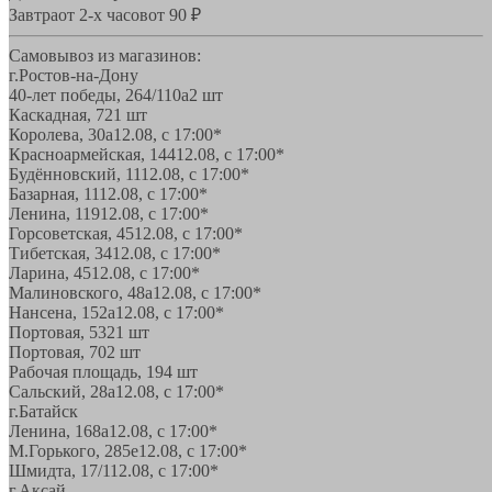
Завтра
от 2-х часов
от 90 ₽
Самовывоз из магазинов:
г.Ростов-на-Дону
40-лет победы, 264/110а
2 шт
Каскадная, 72
1 шт
Королева, 30а
12.08, с 17:00*
Красноармейская, 144
12.08, с 17:00*
Будённовский, 11
12.08, с 17:00*
Базарная, 11
12.08, с 17:00*
Ленина, 119
12.08, с 17:00*
Горсоветская, 45
12.08, с 17:00*
Тибетская, 34
12.08, с 17:00*
Ларина, 45
12.08, с 17:00*
Малиновского, 48а
12.08, с 17:00*
Нансена, 152а
12.08, с 17:00*
Портовая, 532
1 шт
Портовая, 70
2 шт
Рабочая площадь, 19
4 шт
Сальский, 28a
12.08, с 17:00*
г.Батайск
Ленина, 168а
12.08, с 17:00*
М.Горького, 285е
12.08, с 17:00*
Шмидта, 17/1
12.08, с 17:00*
г.Аксай