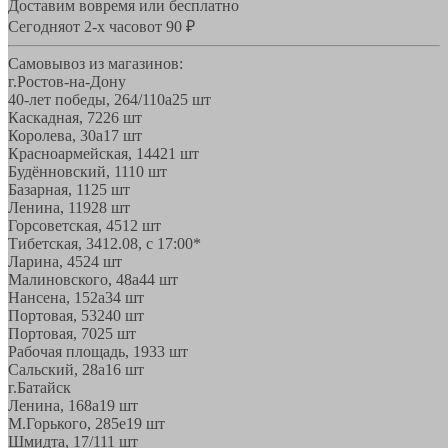
Доставим вовремя или бесплатно
Сегодня
от 2-х часов
от 90 ₽
Самовывоз из магазинов:
г.Ростов-на-Дону
40-лет победы, 264/110а
25 шт
Каскадная, 72
26 шт
Королева, 30а
17 шт
Красноармейская, 144
21 шт
Будённовский, 11
10 шт
Базарная, 11
25 шт
Ленина, 119
28 шт
Горсоветская, 45
12 шт
Тибетская, 34
12.08, с 17:00*
Ларина, 45
24 шт
Малиновского, 48а
44 шт
Нансена, 152а
34 шт
Портовая, 532
40 шт
Портовая, 70
25 шт
Рабочая площадь, 19
33 шт
Сальский, 28a
16 шт
г.Батайск
Ленина, 168а
19 шт
М.Горького, 285е
19 шт
Шмидта, 17/1
11 шт