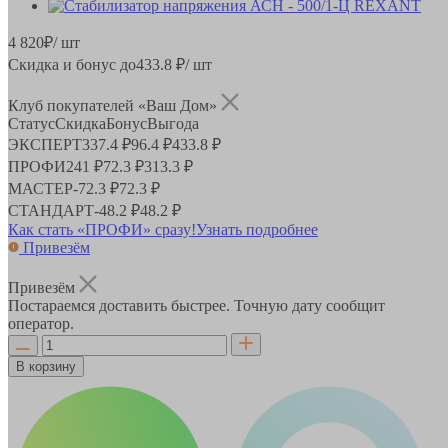
4 820
₽
/ шт
Скидка и бонус до
433.8
₽/ шт
Клуб покупателей «Ваш Дом»
Статус
Скидка
Бонус
Выгода
ЭКСПЕРТ
337.4 ₽
96.4 ₽
433.8 ₽
ПРОФИ
241 ₽
72.3 ₽
313.3 ₽
МАСТЕР
-
72.3 ₽
72.3 ₽
СТАНДАРТ
-
48.2 ₽
48.2 ₽
Как стать «ПРОФИ» сразу!
Узнать подробнее
Привезём
Привезём
Постараемся доставить быстрее. Точную дату сообщит
оператор.
В корзину