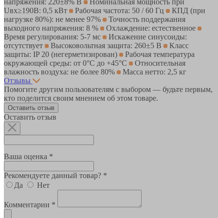
напряжения: 220±8% В
Номинальная мощность при
Uвх≥190В: 0,5 кВт
Рабочая частота: 50 / 60 Гц
КПД (при
нагрузке 80%): не менее 97%
Точность поддержания
выходного напряжения: 8 %
Охлаждение: естественное
Время регулирования: 5-7 мс
Искажение синусоиды:
отсутствует
Высоковольтная защита: 260±5 В
Класс
защиты: IP 20 (негерметизирован)
Рабочая температура
окружающей среды: от 0°C до +45°С
Относительная
влажность воздуха: не более 80%
Масса нетто: 2,5 кг
Отзывы
Помогите другим пользователям с выбором — будьте первым,
кто поделится своим мнением об этом товаре.
Оставить отзыв
Оставить отзыв
Ваша оценка *
Рекомендуете данный товар? *
Да
Нет
Комментарии *