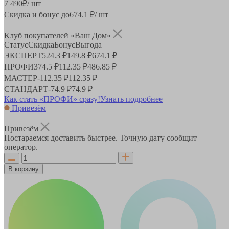
7 490
₽
/ шт
Скидка и бонус до
674.1
₽/ шт
Клуб покупателей «Ваш Дом»
Статус
Скидка
Бонус
Выгода
ЭКСПЕРТ
524.3 ₽
149.8 ₽
674.1 ₽
ПРОФИ
374.5 ₽
112.35 ₽
486.85 ₽
МАСТЕР
-
112.35 ₽
112.35 ₽
СТАНДАРТ
-
74.9 ₽
74.9 ₽
Как стать «ПРОФИ» сразу!
Узнать подробнее
Привезём
Привезём
Постараемся доставить быстрее. Точную дату сообщит
оператор.
В корзину