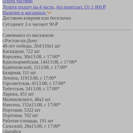
Плати частями
Делите оплату на 4 части, без переплат.
От 1 000 ₽
Наличие в магазинах
Доставим вовремя или бесплатно
Сегодня
от 2-х часов
от 90 ₽
Самовывоз из магазинов:
г.Ростов-на-Дону
40-лет победы, 264/110а
1 шт
Каскадная, 72
2 шт
Королева, 30а
13.08, с 17:00*
Красноармейская, 144
13.08, с 17:00*
Будённовский, 11
13.08, с 17:00*
Базарная, 11
1 шт
Ленина, 119
13.08, с 17:00*
Горсоветская, 45
13.08, с 17:00*
Тибетская, 34
13.08, с 17:00*
Ларина, 45
1 шт
Малиновского, 48а
2 шт
Нансена, 152а
13.08, с 17:00*
Портовая, 532
2 шт
Портовая, 70
2 шт
Рабочая площадь, 19
1 шт
Сальский, 28a
13.08, с 17:00*
г.Батайск