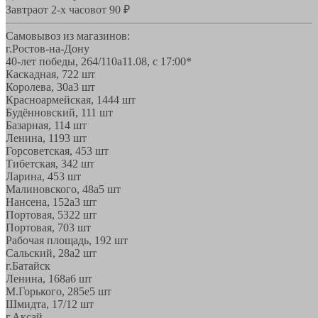
Завтра
от 2-х часов
от 90 ₽
Самовывоз из магазинов:
г.Ростов-на-Дону
40-лет победы, 264/110а
11.08, с 17:00*
Каскадная, 72
2 шт
Королева, 30а
3 шт
Красноармейская, 144
4 шт
Будённовский, 11
1 шт
Базарная, 11
4 шт
Ленина, 119
3 шт
Горсоветская, 45
3 шт
Тибетская, 34
2 шт
Ларина, 45
3 шт
Малиновского, 48а
5 шт
Нансена, 152а
3 шт
Портовая, 532
2 шт
Портовая, 70
3 шт
Рабочая площадь, 19
2 шт
Сальский, 28a
2 шт
г.Батайск
Ленина, 168а
6 шт
М.Горького, 285е
5 шт
Шмидта, 17/1
2 шт
г.Аксай