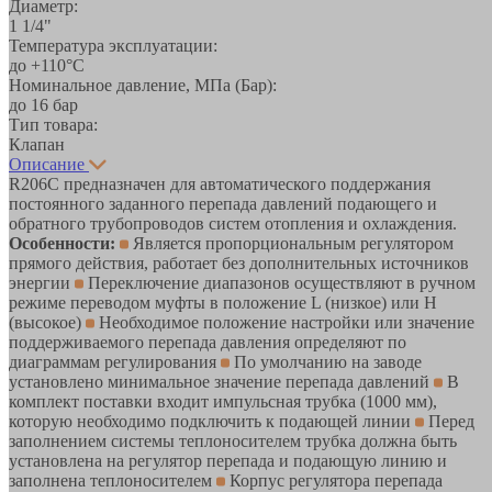
Диаметр:
1 1/4"
Температура эксплуатации:
до +110°С
Номинальное давление, МПа (Бар):
до 16 бар
Тип товара:
Клапан
Описание
R206C предназначен для автоматического поддержания
постоянного заданного перепада давлений подающего и
обратного трубопроводов систем отопления и охлаждения.
Особенности:
Является пропорциональным регулятором
прямого действия, работает без дополнительных источников
энергии
Переключение диапазонов осуществляют в ручном
режиме переводом муфты в положение L (низкое) или H
(высокое)
Необходимое положение настройки или значение
поддерживаемого перепада давления определяют по
диаграммам регулирования
По умолчанию на заводе
установлено минимальное значение перепада давлений
В
комплект поставки входит импульсная трубка (1000 мм),
которую необходимо подключить к подающей линии
Перед
заполнением системы теплоносителем трубка должна быть
установлена на регулятор перепада и подающую линию и
заполнена теплоносителем
Корпус регулятора перепада