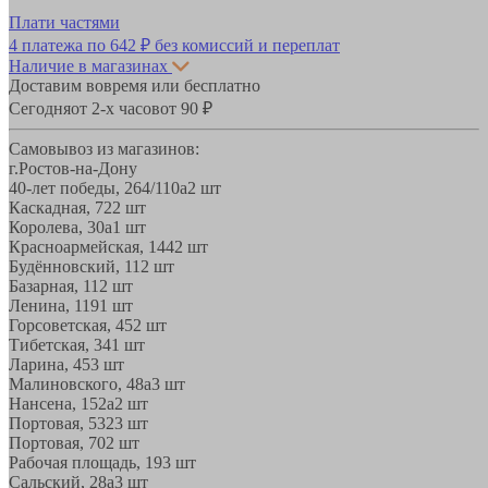
Плати частями
4 платежа по
642 ₽
без комиссий и переплат
Наличие в магазинах
Доставим вовремя или бесплатно
Сегодня
от 2-х часов
от 90 ₽
Самовывоз из магазинов:
г.Ростов-на-Дону
40-лет победы, 264/110а
2 шт
Каскадная, 72
2 шт
Королева, 30а
1 шт
Красноармейская, 144
2 шт
Будённовский, 11
2 шт
Базарная, 11
2 шт
Ленина, 119
1 шт
Горсоветская, 45
2 шт
Тибетская, 34
1 шт
Ларина, 45
3 шт
Малиновского, 48а
3 шт
Нансена, 152а
2 шт
Портовая, 532
3 шт
Портовая, 70
2 шт
Рабочая площадь, 19
3 шт
Сальский, 28a
3 шт