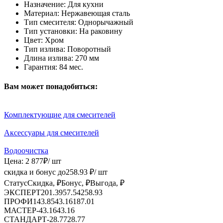
Назначение:
Для кухни
Материал:
Нержавеющая сталь
Тип смесителя:
Однорычажный
Тип установки:
На раковину
Цвет:
Хром
Тип излива:
Поворотный
Длина излива:
270 мм
Гарантия:
84 мес.
Вам может понадобиться:
Комплектующие для смесителей
Аксессуары для смесителей
Водоочистка
Цена:
2 877
₽
/ шт
скидка и бонус до
258.93
₽/ шт
Статус
Скидка, ₽
Бонус, ₽
Выгода, ₽
ЭКСПЕРТ
201.39
57.54
258.93
ПРОФИ
143.85
43.16
187.01
МАСТЕР
-
43.16
43.16
СТАНДАРТ
-
28.77
28.77