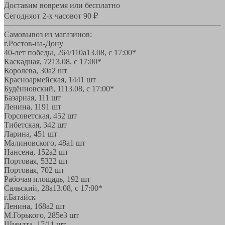
Доставим вовремя или бесплатно
Сегодня
от 2-х часов
от 90 ₽
Самовывоз из магазинов:
г.Ростов-на-Дону
40-лет победы, 264/110а
13.08, с 17:00*
Каскадная, 72
13.08, с 17:00*
Королева, 30а
2 шт
Красноармейская, 144
1 шт
Будённовский, 11
13.08, с 17:00*
Базарная, 11
1 шт
Ленина, 119
1 шт
Горсоветская, 45
2 шт
Тибетская, 34
2 шт
Ларина, 45
1 шт
Малиновского, 48а
1 шт
Нансена, 152а
2 шт
Портовая, 532
2 шт
Портовая, 70
2 шт
Рабочая площадь, 19
2 шт
Сальский, 28a
13.08, с 17:00*
г.Батайск
Ленина, 168а
2 шт
М.Горького, 285е
3 шт
Шмидта, 17/1
1 шт