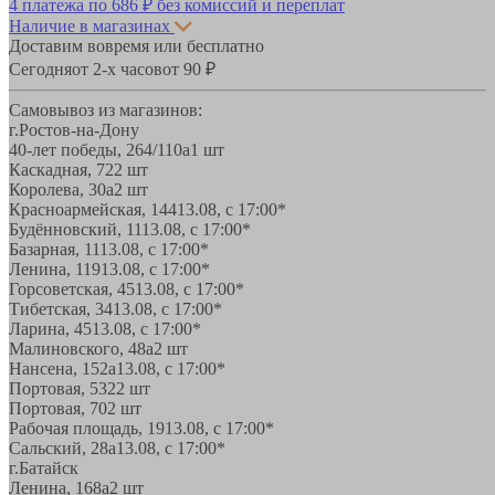
4 платежа по
686 ₽
без комиссий и переплат
Наличие в магазинах
Доставим вовремя или бесплатно
Сегодня
от 2-х часов
от 90 ₽
Самовывоз из магазинов:
г.Ростов-на-Дону
40-лет победы, 264/110а
1 шт
Каскадная, 72
2 шт
Королева, 30а
2 шт
Красноармейская, 144
13.08, с 17:00*
Будённовский, 11
13.08, с 17:00*
Базарная, 11
13.08, с 17:00*
Ленина, 119
13.08, с 17:00*
Горсоветская, 45
13.08, с 17:00*
Тибетская, 34
13.08, с 17:00*
Ларина, 45
13.08, с 17:00*
Малиновского, 48а
2 шт
Нансена, 152а
13.08, с 17:00*
Портовая, 532
2 шт
Портовая, 70
2 шт
Рабочая площадь, 19
13.08, с 17:00*
Сальский, 28a
13.08, с 17:00*
г.Батайск
Ленина, 168а
2 шт