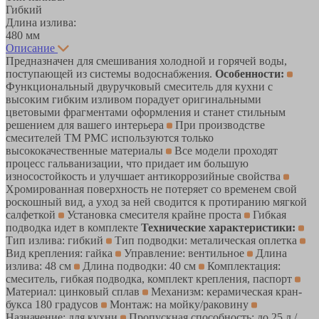
Гибкий
Длина излива:
480 мм
Описание
Предназначен для смешивания холодной и горячей воды,
поступающей из системы водоснабжения.
Особенности:
Функциональный двуручковый смеситель для кухни с
высоким гибким изливом порадует оригинальными
цветовыми фрагментами оформления и станет стильным
решением для вашего интерьера
При производстве
смесителей ТМ РМС используются только
высококачественные материалы
Все модели проходят
процесс гальванизации, что придает им большую
износостойкость и улучшает антикоррозийные свойства
Хромированная поверхность не потеряет со временем свой
роскошный вид, а уход за ней сводится к протиранию мягкой
салфеткой
Установка смесителя крайне проста
Гибкая
подводка идет в комплекте
Технические характеристики:
Тип излива: гибкий
Тип подводки: металическая оплетка
Вид крепления: гайка
Управление: вентильное
Длина
излива: 48 см
Длина подводки: 40 см
Комплектация:
смеситель, гибкая подводка, комплект крепления, паспорт
Материал: цинковый сплав
Механизм: керамическая кран-
букса 180 градусов
Монтаж: на мойку/раковину
Назначение: для кухни
Пропускная способность: до 25 л./