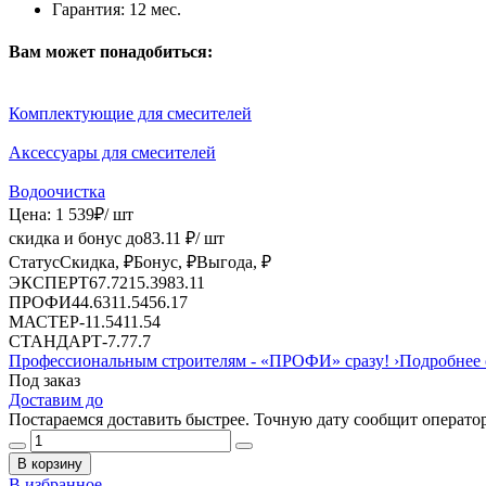
Гарантия:
12 мес.
Вам может понадобиться:
Комплектующие для смесителей
Аксессуары для смесителей
Водоочистка
Цена:
1 539
₽
/ шт
скидка и бонус до
83.11
₽/ шт
Статус
Скидка, ₽
Бонус, ₽
Выгода, ₽
ЭКСПЕРТ
67.72
15.39
83.11
ПРОФИ
44.63
11.54
56.17
МАСТЕР
-
11.54
11.54
СТАНДАРТ
-
7.7
7.7
Профессиональным строителям -
«ПРОФИ»
сразу!
›
Подробнее 
Под заказ
Доставим до
Постараемся доставить быстрее. Точную дату сообщит оператор
В корзину
В избранное