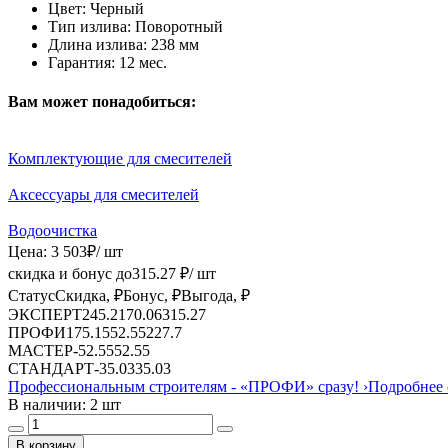
Цвет:
Черный
Тип излива:
Поворотный
Длина излива:
238 мм
Гарантия:
12 мес.
Вам может понадобиться:
Комплектующие для смесителей
Аксессуары для смесителей
Водоочистка
Цена:
3 503
₽
/ шт
скидка и бонус до
315.27
₽/ шт
Статус
Скидка, ₽
Бонус, ₽
Выгода, ₽
ЭКСПЕРТ
245.21
70.06
315.27
ПРОФИ
175.15
52.55
227.7
МАСТЕР
-
52.55
52.55
СТАНДАРТ
-
35.03
35.03
Профессиональным строителям -
«ПРОФИ»
сразу!
›
Подробнее 
В наличии: 2 шт
В корзину