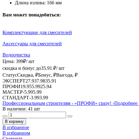
Длина излива:
166 мм
Вам может понадобиться:
Комплектующие для смесителей
Аксессуары для смесителей
Водоочистка
Цена:
399
₽
/ шт
скидка и бонус до
35.91
₽/ шт
Статус
Скидка, ₽
Бонус, ₽
Выгода, ₽
ЭКСПЕРТ
27.93
7.98
35.91
ПРОФИ
19.95
5.99
25.94
МАСТЕР
-
5.99
5.99
СТАНДАРТ
-
3.99
3.99
Профессиональным строителям -
«ПРОФИ»
сразу!
›
Подробнее 
В наличии: 41 шт
В корзину
В избранное
В избранном
Сравнить