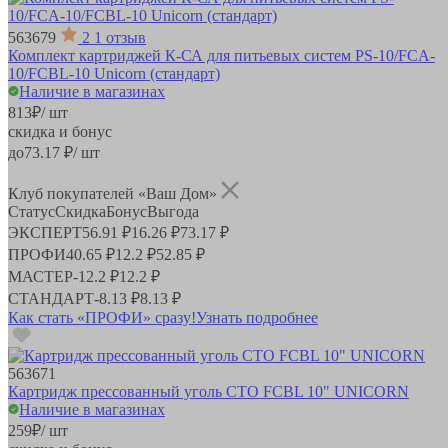
563679
2
1 отзыв
Комплект картриджей К-СА для питьевых систем PS-10/FCA-
10/FCBL-10 Unicorn (стандарт)
Наличие в магазинах
813
₽
/ шт
скидка и бонус
до
73.17
₽/ шт
Клуб покупателей «Ваш Дом»
Статус
Скидка
Бонус
Выгода
ЭКСПЕРТ
56.91 ₽
16.26 ₽
73.17 ₽
ПРОФИ
40.65 ₽
12.2 ₽
52.85 ₽
МАСТЕР
-
12.2 ₽
12.2 ₽
СТАНДАРТ
-
8.13 ₽
8.13 ₽
Как стать «ПРОФИ» сразу!
Узнать подробнее
563671
Картридж прессованный уголь СТО FCBL 10" UNICORN
Наличие в магазинах
259
₽
/ шт