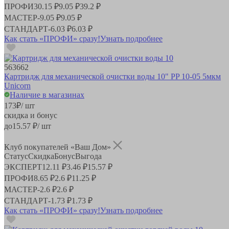
ПРОФИ
30.15 ₽
9.05 ₽
39.2 ₽
МАСТЕР
-
9.05 ₽
9.05 ₽
СТАНДАРТ
-
6.03 ₽
6.03 ₽
Как стать «ПРОФИ» сразу!
Узнать подробнее
563662
Картридж для механической очистки воды 10" PP 10-05 5мкм
Unicorn
Наличие в магазинах
173
₽
/ шт
скидка и бонус
до
15.57
₽/ шт
Клуб покупателей «Ваш Дом»
Статус
Скидка
Бонус
Выгода
ЭКСПЕРТ
12.11 ₽
3.46 ₽
15.57 ₽
ПРОФИ
8.65 ₽
2.6 ₽
11.25 ₽
МАСТЕР
-
2.6 ₽
2.6 ₽
СТАНДАРТ
-
1.73 ₽
1.73 ₽
Как стать «ПРОФИ» сразу!
Узнать подробнее