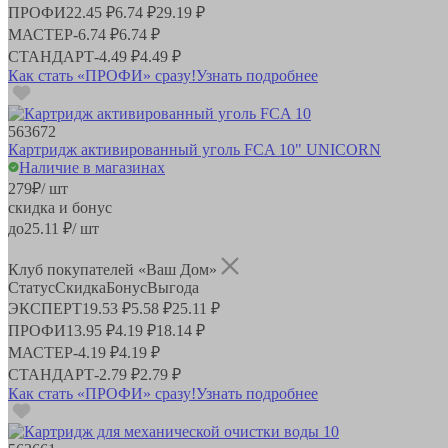
ПРОФИ
22.45 ₽
6.74 ₽
29.19 ₽
МАСТЕР
-
6.74 ₽
6.74 ₽
СТАНДАРТ
-
4.49 ₽
4.49 ₽
Как стать «ПРОФИ» сразу!
Узнать подробнее
563672
Картридж активированный уголь FCA 10" UNICORN
Наличие в магазинах
279
₽
/ шт
скидка и бонус
до
25.11
₽/ шт
Клуб покупателей «Ваш Дом»
Статус
Скидка
Бонус
Выгода
ЭКСПЕРТ
19.53 ₽
5.58 ₽
25.11 ₽
ПРОФИ
13.95 ₽
4.19 ₽
18.14 ₽
МАСТЕР
-
4.19 ₽
4.19 ₽
СТАНДАРТ
-
2.79 ₽
2.79 ₽
Как стать «ПРОФИ» сразу!
Узнать подробнее