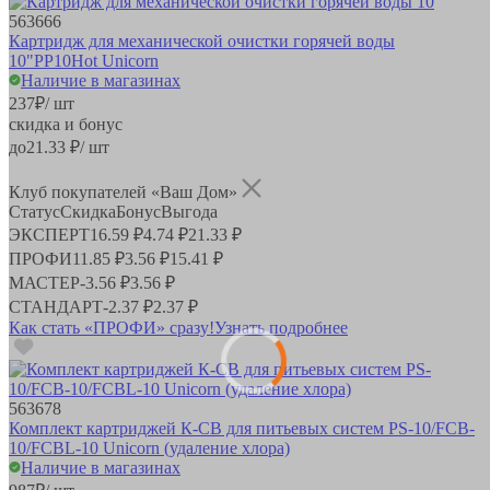
563666
Картридж для механической очистки горячей воды
10"PP10Hot Unicorn
Наличие в магазинах
237
₽
/ шт
скидка и бонус
до
21.33
₽/ шт
Клуб покупателей «Ваш Дом»
Статус
Скидка
Бонус
Выгода
ЭКСПЕРТ
16.59 ₽
4.74 ₽
21.33 ₽
ПРОФИ
11.85 ₽
3.56 ₽
15.41 ₽
МАСТЕР
-
3.56 ₽
3.56 ₽
СТАНДАРТ
-
2.37 ₽
2.37 ₽
Как стать «ПРОФИ» сразу!
Узнать подробнее
563678
Комплект картриджей К-СB для питьевых систем PS-10/FCB-
10/FCBL-10 Unicorn (удаление хлора)
Наличие в магазинах