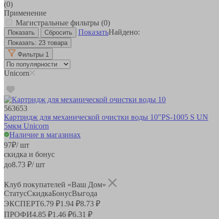
(0)
Применение
Магистральные фильтры
(0)
Показать
Найдено:
Показать:
23 товара
Фильтры
1
Unicorn
563653
Картридж для механической очистки воды 10"PS-1005 S UN
5мкм Unicorn
Наличие в магазинах
97
₽
/ шт
скидка и бонус
до
8.73
₽/ шт
Клуб покупателей «Ваш Дом»
Статус
Скидка
Бонус
Выгода
ЭКСПЕРТ
6.79 ₽
1.94 ₽
8.73 ₽
ПРОФИ
4.85 ₽
1.46 ₽
6.31 ₽