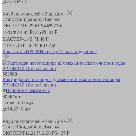
до
8.73
₽/ шт
Клуб покупателей «Ваш Дом»
Статус
Скидка
Бонус
Выгода
ЭКСПЕРТ
6.79 ₽
1.94 ₽
8.73 ₽
ПРОФИ
4.85 ₽
1.46 ₽
6.31 ₽
МАСТЕР
-
1.46 ₽
1.46 ₽
СТАНДАРТ
-
0.97 ₽
0.97 ₽
Как стать «ПРОФИ» сразу!
Узнать подробнее
563668
Картридж из п/п шнура для механической очистки воды
PP10BB10 10мкм Unicorn
Наличие в магазинах
603
₽
/ шт
скидка и бонус
до
54.27
₽/ шт
Клуб покупателей «Ваш Дом»
Статус
Скидка
Бонус
Выгода
ЭКСПЕРТ
42.21 ₽
12.06 ₽
54.27 ₽