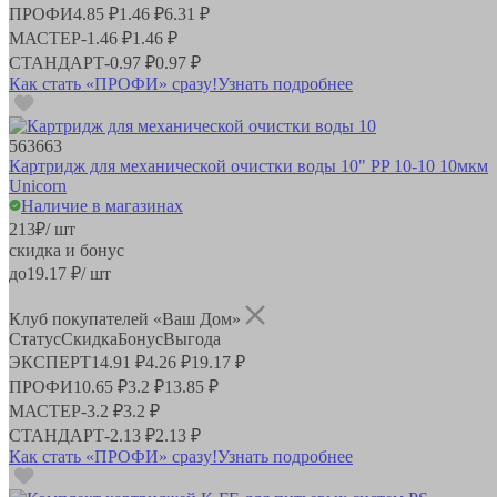
ПРОФИ
4.85 ₽
1.46 ₽
6.31 ₽
МАСТЕР
-
1.46 ₽
1.46 ₽
СТАНДАРТ
-
0.97 ₽
0.97 ₽
Как стать «ПРОФИ» сразу!
Узнать подробнее
563663
Картридж для механической очистки воды 10" PP 10-10 10мкм
Unicorn
Наличие в магазинах
213
₽
/ шт
скидка и бонус
до
19.17
₽/ шт
Клуб покупателей «Ваш Дом»
Статус
Скидка
Бонус
Выгода
ЭКСПЕРТ
14.91 ₽
4.26 ₽
19.17 ₽
ПРОФИ
10.65 ₽
3.2 ₽
13.85 ₽
МАСТЕР
-
3.2 ₽
3.2 ₽
СТАНДАРТ
-
2.13 ₽
2.13 ₽
Как стать «ПРОФИ» сразу!
Узнать подробнее