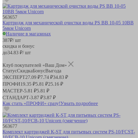
563657
Картридж для механической очистки воды PS BB 10-05 10BB
5мкм Unicorn
Наличие в магазинах
387
₽
/ шт
скидка и бонус
до
34.83
₽/ шт
Клуб покупателей «Ваш Дом»
Статус
Скидка
Бонус
Выгода
ЭКСПЕРТ
27.09 ₽
7.74 ₽
34.83 ₽
ПРОФИ
19.35 ₽
5.81 ₽
25.16 ₽
МАСТЕР
-
5.81 ₽
5.81 ₽
СТАНДАРТ
-
3.87 ₽
3.87 ₽
Как стать «ПРОФИ» сразу!
Узнать подробнее
563677
Комплект картриджей К-ST для питьевых систем PS-10/FCST-
10/FCB-10 Unicorn (смягчение)