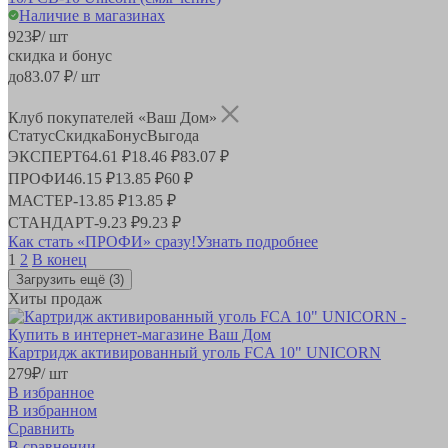
Наличие в магазинах
923
₽
/ шт
скидка и бонус
до
83.07
₽/ шт
Клуб покупателей «Ваш Дом»
Статус
Скидка
Бонус
Выгода
ЭКСПЕРТ
64.61 ₽
18.46 ₽
83.07 ₽
ПРОФИ
46.15 ₽
13.85 ₽
60 ₽
МАСТЕР
-
13.85 ₽
13.85 ₽
СТАНДАРТ
-
9.23 ₽
9.23 ₽
Как стать «ПРОФИ» сразу!
Узнать подробнее
1
2
В конец
Загрузить ещё
(3)
Хиты продаж
Картридж активированный уголь FCA 10" UNICORN
279
₽
/ шт
В избранное
В избранном
Сравнить
В сравнении