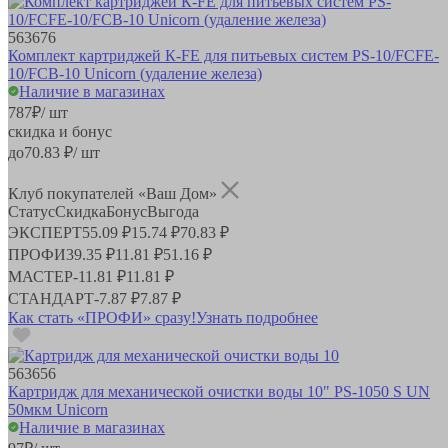
563676
Комплект картриджей К-FE для питьевых систем PS-10/FCFE-
10/FCB-10 Unicorn (удаление железа)
Наличие в магазинах
787
₽
/ шт
скидка и бонус
до
70.83
₽/ шт
Клуб покупателей «Ваш Дом»
Статус
Скидка
Бонус
Выгода
ЭКСПЕРТ
55.09 ₽
15.74 ₽
70.83 ₽
ПРОФИ
39.35 ₽
11.81 ₽
51.16 ₽
МАСТЕР
-
11.81 ₽
11.81 ₽
СТАНДАРТ
-
7.87 ₽
7.87 ₽
Как стать «ПРОФИ» сразу!
Узнать подробнее
563656
Картридж для механической очистки воды 10" PS-1050 S UN
50мкм Unicorn
Наличие в магазинах