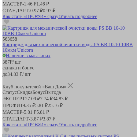
МАСТЕР
-
1.46 ₽
1.46 ₽
СТАНДАРТ
-
0.97 ₽
0.97 ₽
Как стать «ПРОФИ» сразу!
Узнать подробнее
563658
Картридж для механической очистки воды PS BB 10-10 10BB
10мкм Unicorn
Наличие в магазинах
387
₽
/ шт
скидка и бонус
до
34.83
₽/ шт
Клуб покупателей «Ваш Дом»
Статус
Скидка
Бонус
Выгода
ЭКСПЕРТ
27.09 ₽
7.74 ₽
34.83 ₽
ПРОФИ
19.35 ₽
5.81 ₽
25.16 ₽
МАСТЕР
-
5.81 ₽
5.81 ₽
СТАНДАРТ
-
3.87 ₽
3.87 ₽
Как стать «ПРОФИ» сразу!
Узнать подробнее