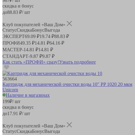
987
₽
/ шт
скидка и бонус
до
88.83
₽/ шт
Клуб покупателей «Ваш Дом»
Статус
Скидка
Бонус
Выгода
ЭКСПЕРТ
69.09 ₽
19.74 ₽
88.83 ₽
ПРОФИ
49.35 ₽
14.81 ₽
64.16 ₽
МАСТЕР
-
14.81 ₽
14.81 ₽
СТАНДАРТ
-
9.87 ₽
9.87 ₽
Как стать «ПРОФИ» сразу!
Узнать подробнее
563664
Картридж для механической очистки воды 10" PP 1020 20 мкм
Unicorn
Наличие в магазинах
199
₽
/ шт
скидка и бонус
до
17.91
₽/ шт
Клуб покупателей «Ваш Дом»
Статус
Скидка
Бонус
Выгода