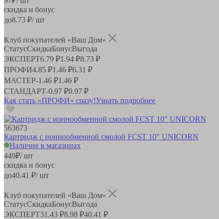
97
₽
/ шт
скидка и бонус
до
8.73
₽/ шт
Клуб покупателей «Ваш Дом»
Статус
Скидка
Бонус
Выгода
ЭКСПЕРТ
6.79 ₽
1.94 ₽
8.73 ₽
ПРОФИ
4.85 ₽
1.46 ₽
6.31 ₽
МАСТЕР
-
1.46 ₽
1.46 ₽
СТАНДАРТ
-
0.97 ₽
0.97 ₽
Как стать «ПРОФИ» сразу!
Узнать подробнее
563673
Картридж с ионнообменной смолой FCST 10" UNICORN
Наличие в магазинах
449
₽
/ шт
скидка и бонус
до
40.41
₽/ шт
Клуб покупателей «Ваш Дом»
Статус
Скидка
Бонус
Выгода
ЭКСПЕРТ
31.43 ₽
8.98 ₽
40.41 ₽