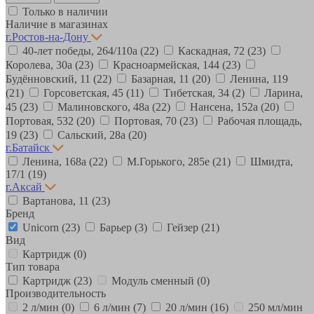
Только в наличии
Наличие в магазинах
г.Ростов-на-Дону
40-лет победы, 264/110а
(22)
Каскадная, 72
(23)
Королева, 30а
(23)
Красноармейская, 144
(23)
Будённовский, 11
(22)
Базарная, 11
(20)
Ленина, 119
(21)
Горсоветская, 45
(11)
Тибетская, 34
(2)
Ларина,
45
(23)
Малиновского, 48а
(22)
Нансена, 152а
(20)
Портовая, 532
(20)
Портовая, 70
(23)
Рабочая площадь,
19
(23)
Сальский, 28a
(20)
г.Батайск
Ленина, 168а
(22)
М.Горького, 285е
(21)
Шмидта,
17/1
(19)
г.Аксай
Вартанова, 11
(23)
Бренд
Unicorn
(23)
Барьер
(3)
Гейзер
(21)
Вид
Картридж
(0)
Тип товара
Картридж
(23)
Модуль сменный
(0)
Производительность
2 л/мин
(0)
6 л/мин
(7)
20 л/мин
(16)
250 мл/мин