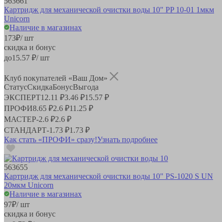
563661
Картридж для механической очистки воды 10" PP 10-01 1мкм
Unicorn
Наличие в магазинах
173
₽
/ шт
скидка и бонус
до
15.57
₽/ шт
Клуб покупателей «Ваш Дом»
Статус
Скидка
Бонус
Выгода
ЭКСПЕРТ
12.11 ₽
3.46 ₽
15.57 ₽
ПРОФИ
8.65 ₽
2.6 ₽
11.25 ₽
МАСТЕР
-
2.6 ₽
2.6 ₽
СТАНДАРТ
-
1.73 ₽
1.73 ₽
Как стать «ПРОФИ» сразу!
Узнать подробнее
563655
Картридж для механической очистки воды 10" PS-1020 S UN
20мкм Unicorn
Наличие в магазинах
97
₽
/ шт
скидка и бонус