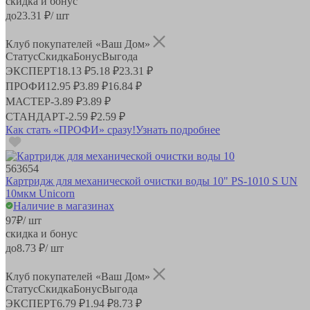
скидка и бонус
до
23.31
₽/ шт
Клуб покупателей «Ваш Дом»
Статус
Скидка
Бонус
Выгода
ЭКСПЕРТ
18.13 ₽
5.18 ₽
23.31 ₽
ПРОФИ
12.95 ₽
3.89 ₽
16.84 ₽
МАСТЕР
-
3.89 ₽
3.89 ₽
СТАНДАРТ
-
2.59 ₽
2.59 ₽
Как стать «ПРОФИ» сразу!
Узнать подробнее
563654
Картридж для механической очистки воды 10" PS-1010 S UN
10мкм Unicorn
Наличие в магазинах
97
₽
/ шт
скидка и бонус
до
8.73
₽/ шт
Клуб покупателей «Ваш Дом»
Статус
Скидка
Бонус
Выгода
ЭКСПЕРТ
6.79 ₽
1.94 ₽
8.73 ₽