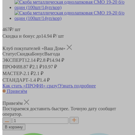
467
₽
/ шт
Скидка и бонус до
14.94
₽/ шт
Клуб покупателей «Ваш Дом»
Статус
Скидка
Бонус
Выгода
ЭКСПЕРТ
12.14 ₽
2.8 ₽
14.94 ₽
ПРОФИ
8.87 ₽
2.1 ₽
10.97 ₽
МАСТЕР
-
2.1 ₽
2.1 ₽
СТАНДАРТ
-
1.4 ₽
1.4 ₽
Как стать «ПРОФИ» сразу!
Узнать подробнее
Привезём
Привезём
Постараемся доставить быстрее. Точную дату сообщит
оператор.
В корзину