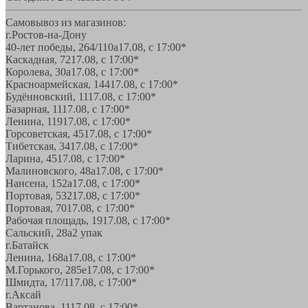
Самовывоз из магазинов:
г.Ростов-на-Дону
40-лет победы, 264/110а
17.08, с 17:00*
Каскадная, 72
17.08, с 17:00*
Королева, 30а
17.08, с 17:00*
Красноармейская, 144
17.08, с 17:00*
Будённовский, 11
17.08, с 17:00*
Базарная, 11
17.08, с 17:00*
Ленина, 119
17.08, с 17:00*
Горсоветская, 45
17.08, с 17:00*
Тибетская, 34
17.08, с 17:00*
Ларина, 45
17.08, с 17:00*
Малиновского, 48а
17.08, с 17:00*
Нансена, 152а
17.08, с 17:00*
Портовая, 532
17.08, с 17:00*
Портовая, 70
17.08, с 17:00*
Рабочая площадь, 19
17.08, с 17:00*
Сальский, 28a
2 упак
г.Батайск
Ленина, 168а
17.08, с 17:00*
М.Горького, 285е
17.08, с 17:00*
Шмидта, 17/1
17.08, с 17:00*
г.Аксай
Вартанова, 11
17.08, с 17:00*