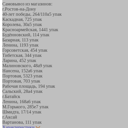
Самовывоз из магазинов:
г.Ростов-на-Дону
40-лет победы, 264/110а
5 упак
Каскадная, 72
5 упак
Королева, 30а
5 упак
Красноармейская, 144
1 упак
Будённовский, 11
4 упак
Базарная, 11
3 упак
Ленина, 119
3 упак
Горсоветская, 45
4 упак
Тибетская, 34
4 упак
Ларина, 45
2 упак
Малиновского, 48а
9 упак
Нансена, 152а
6 упак
Портовая, 532
3 упак
Портовая, 70
3 упак
Рабочая площадь, 19
4 упак
Сальский, 28a
4 упак
г.Батайск
Ленина, 168а
6 упак
М.Горького, 285е
7 упак
Шмидта, 17/1
4 упак
г.Аксай
Вартанова, 11
1 упак
Характеристики