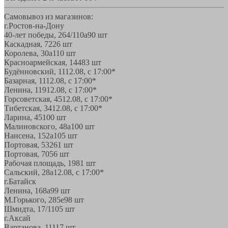
Самовывоз из магазинов:
г.Ростов-на-Дону
40-лет победы, 264/110а
90 шт
Каскадная, 72
26 шт
Королева, 30а
110 шт
Красноармейская, 144
83 шт
Будённовский, 11
12.08, с 17:00*
Базарная, 11
12.08, с 17:00*
Ленина, 119
12.08, с 17:00*
Горсоветская, 45
12.08, с 17:00*
Тибетская, 34
12.08, с 17:00*
Ларина, 45
100 шт
Малиновского, 48а
100 шт
Нансена, 152а
105 шт
Портовая, 532
61 шт
Портовая, 70
56 шт
Рабочая площадь, 19
81 шт
Сальский, 28a
12.08, с 17:00*
г.Батайск
Ленина, 168а
99 шт
М.Горького, 285е
98 шт
Шмидта, 17/1
105 шт
г.Аксай
Вартанова, 11
117 шт