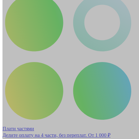
Плати частями
Делите оплату на 4 части, без переплат.
От 1 000 ₽