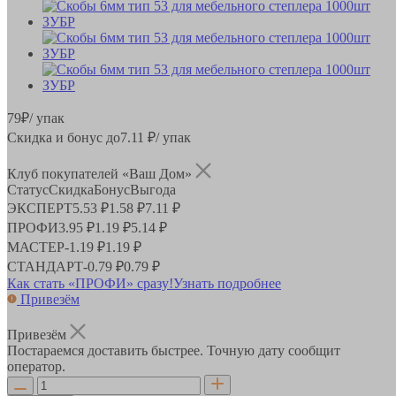
79
₽
/ упак
Скидка и бонус до
7.11
₽/ упак
Клуб покупателей «Ваш Дом»
Статус
Скидка
Бонус
Выгода
ЭКСПЕРТ
5.53 ₽
1.58 ₽
7.11 ₽
ПРОФИ
3.95 ₽
1.19 ₽
5.14 ₽
МАСТЕР
-
1.19 ₽
1.19 ₽
СТАНДАРТ
-
0.79 ₽
0.79 ₽
Как стать «ПРОФИ» сразу!
Узнать подробнее
Привезём
Привезём
Постараемся доставить быстрее. Точную дату сообщит
оператор.