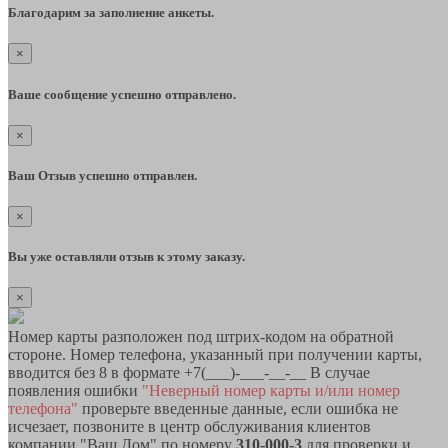
Благодарим за заполнение анкеты.
×
Ваше сообщение успешно отправлено.
×
Ваш Отзыв успешно отправлен.
×
Вы уже оставляли отзыв к этому заказу.
×
Номер карты разположен под штрих-кодом на обратной
стороне. Номер телефона, указанный при получении карты,
вводится без 8 в формате +7(___)-___-__-__ В случае
появления ошибки
"Неверный номер карты и/или номер
телефона"
проверьте введенные данные, если ошибка не
исчезает, позвоните в центр обслуживания клиентов
компании "Ваш Дом" по номеру
310-000-3
для проверки и