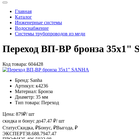
Главная
Каталог
Инженерные системы
Водоснабжение
Системы трубопроводов из меди
Переход ВП-ВР бронза 35x1"
Код товара:
604428
Бренд:
Sanha
Артикул:
к4236
Материал:
Бронза
Диаметр:
35 мм
Тип товара:
Переход
Цена:
879
₽
/ шт
скидка и бонус до
47.47
₽/ шт
Статус
Скидка, ₽
Бонус, ₽
Выгода, ₽
ЭКСПЕРТ
38.68
8.79
47.47