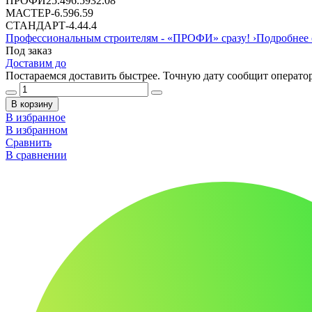
ПРОФИ
25.49
6.59
32.08
МАСТЕР
-
6.59
6.59
СТАНДАРТ
-
4.4
4.4
Профессиональным строителям -
«ПРОФИ»
сразу!
›
Подробнее 
Под заказ
Доставим до
Постараемся доставить быстрее. Точную дату сообщит оператор
В корзину
В избранное
В избранном
Сравнить
В сравнении