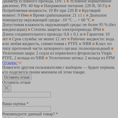
Диаметр условного прохода, DN: 1
Условное нормативное
давление, PN: 40 бар
Напряжение питания: 220 В, 50 Гц
Потребляемая мощность: 10 Вт при 220 В
Крутящий
момент: 9 Н
м
Время срабатывания: 21 ±1 с
Диапазон
температур окружающей среды: -10 °C ... + 60 °C
Допустимая влажность окружающей среды: не более 95 % (без
конденсации)
Степень защиты электропривода: IP64
Длина соединительного провода: 0,8 ± 0,1 м
Гарантия: 10
лет
Срок службы: не менее 12 лет
Рабочие жидкости: вода
или любая жидкость, совместимая с PTFE и NBR
Класс по
типу проточной части затворного органа: полнопроходный
Уплотнение шара: 2 седла из первичного фторопласта Virgin
PTFE, 2 кольца из NBR
Уплотнение штока: 2 кольца из FPM
Отзывы
Помогите другим пользователям с выбором — будьте первым,
кто поделится своим мнением об этом товаре.
Оставить отзыв
Оставить отзыв
Ваша оценка *
Рекомендуете данный товар? *