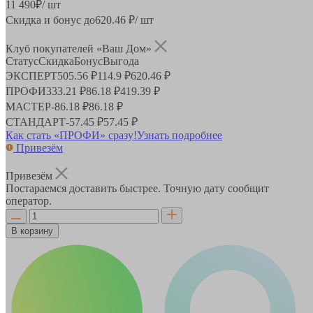
11 490
₽
/ шт
Скидка и бонус до
620.46
₽/ шт
Клуб покупателей «Ваш Дом»
Статус
Скидка
Бонус
Выгода
ЭКСПЕРТ
505.56 ₽
114.9 ₽
620.46 ₽
ПРОФИ
333.21 ₽
86.18 ₽
419.39 ₽
МАСТЕР
-
86.18 ₽
86.18 ₽
СТАНДАРТ
-
57.45 ₽
57.45 ₽
Как стать «ПРОФИ» сразу!
Узнать подробнее
Привезём
Привезём
Постараемся доставить быстрее. Точную дату сообщит
оператор.
В корзину