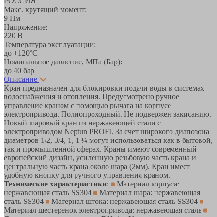
РОССИЯ
Макс. крутящий момент:
9 Нм
Напряжение:
220 В
Температура эксплуатации:
до +120°С
Номинальное давление, МПа (Бар):
до 40 бар
Описание
Кран предназначен для блокировки подачи воды в системах
водоснабжения и отопления. Предусмотрено ручное
управление краном с помощью рычага на корпусе
электропривода. Полнопроходный. Не подвержен закисанию.
Новый шаровый кран из нержавеющей стали с
электроприводом Neptun PROFI. За счет широкого диапозона
диаметров 1/2, 3/4, 1, 1 ¼ могут использоваться как в бытовой,
так и промышленной сферах. Краны имеют современный
европейский дизайн, усиленную резьбовую часть крана и
центральную часть крана около шара (2мм). Кран имеет
удобную кнопку для ручного управления краном.
Технические характеристики:
Материал корпуса:
нержавеющая сталь SS304
Материал шара: нержавеющая
сталь SS304
Материал штока: нержавеющая сталь SS304
Материал шестеренок электропривода: нержавеющая сталь