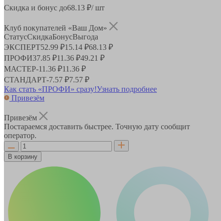
Скидка и бонус до
68.13
₽/ шт
Клуб покупателей «Ваш Дом»
Статус
Скидка
Бонус
Выгода
ЭКСПЕРТ
52.99 ₽
15.14 ₽
68.13 ₽
ПРОФИ
37.85 ₽
11.36 ₽
49.21 ₽
МАСТЕР
-
11.36 ₽
11.36 ₽
СТАНДАРТ
-
7.57 ₽
7.57 ₽
Как стать «ПРОФИ» сразу!
Узнать подробнее
Привезём
Привезём
Постараемся доставить быстрее. Точную дату сообщит
оператор.
В корзину