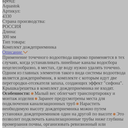
Бренд:
Aquastok
Артикул:
4330
Страна производства:
РОССИЯ
Длина:
300 мм
Тип товара:
Комплект дождеприемника
Описание
Применение точечного водоотвода широко применяется в тех
случаях, когда устанавливать линейные каналы водосбора
нецелесообразно, в местах, где воду нужно удалять точечно.
Одним из главных элементов такого вида системы водоотвода
является дождеприёмник, в комплекте с которым идут две
перегородки-отсекателя запаха, создающих эффект "сифона".
Крышка/решетка в комплект дождеприемника не входят.
Особенности:
Малый вес облегчает транспортировку и
монтаж изделия
Заранее предусмотрены места для
подключения канализационных труб
Нарастить
необходимую высоту дождеприемника можно путем
установки дождеприемников один на другой по высоте
Это
позволит подключать канализационные трубы ниже глубины
промерзания почвы, организовать ревизионный или