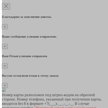
Благодарим за заполнение анкеты.
×
Ваше сообщение успешно отправлено.
×
Ваш Отзыв успешно отправлен.
×
Вы уже оставляли отзыв к этому заказу.
×
Номер карты разположен под штрих-кодом на обратной
стороне. Номер телефона, указанный при получении карты,
вводится без 8 в формате +7(___)-___-__-__ В случае
появления ошибки
"Неверный номер карты и/или номер