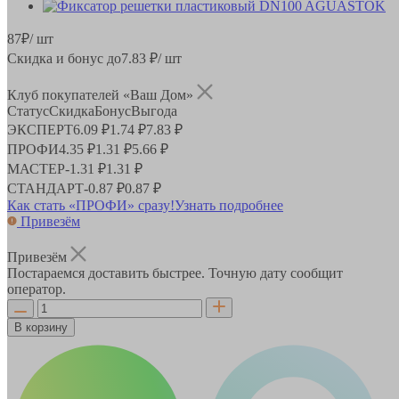
87
₽
/ шт
Скидка и бонус до
7.83
₽/ шт
Клуб покупателей «Ваш Дом»
Статус
Скидка
Бонус
Выгода
ЭКСПЕРТ
6.09 ₽
1.74 ₽
7.83 ₽
ПРОФИ
4.35 ₽
1.31 ₽
5.66 ₽
МАСТЕР
-
1.31 ₽
1.31 ₽
СТАНДАРТ
-
0.87 ₽
0.87 ₽
Как стать «ПРОФИ» сразу!
Узнать подробнее
Привезём
Привезём
Постараемся доставить быстрее. Точную дату сообщит
оператор.
В корзину